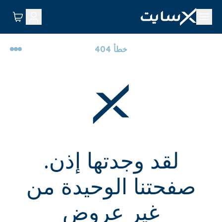
خطأ 404
لقد وجدتها إذن.
صفحتنا الوحيدة من
غير عروض