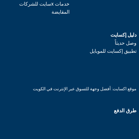
خدمات xسايت للشركات
المقايضة
دليل إكسايت
وصل حديثاً
تطبيق إكسايت للموبايل
موقع اكسايت: أفضل وجهة للتسوق عبر الإنترنت في الكويت
طرق الدفع