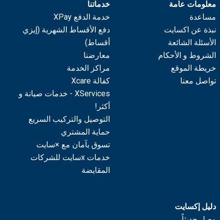
معلومات عامة
خدماتنا
مساعدة
خدمة الدفع XPay
نبذة عن اكسايت
دفع الأقساط الشهرية (إيزي
الأسئلة الشائعة
أقساط)
الشروط و الأحكام
معارضنا
خريطة الموقع
مراكز الخدمة
تواصل معنا
كفالة Xcare
XServices - خدمات صيانة و
أكثر!
التوصيل والتركيب السريع
حماية المشتري
تسوق بآمان مع ×سايت
خدمات xسايت للشركات
المقايضة
دليل إكسايت
وصل حديثاً