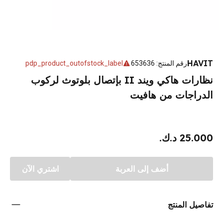
HAVIT
رقم المنتج
:
653636
pdp_product_outofstock_label
نظارات هاكي ويند II بإتصال بلوتوث لركوب
الدراجات من هافيت
25.000 د.ك.
أضف إلى العربة
اشتري الآن
تفاصيل المنتج