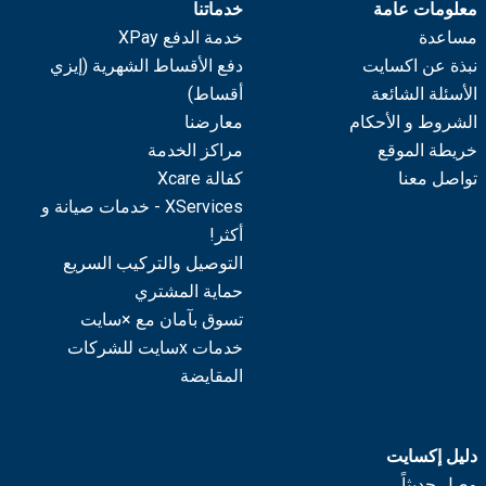
معلومات عامة
خدماتنا
مساعدة
خدمة الدفع XPay
نبذة عن اكسايت
دفع الأقساط الشهرية (إيزي
الأسئلة الشائعة
أقساط)
الشروط و الأحكام
معارضنا
خريطة الموقع
مراكز الخدمة
تواصل معنا
كفالة Xcare
XServices - خدمات صيانة و
أكثر!
التوصيل والتركيب السريع
حماية المشتري
تسوق بآمان مع ×سايت
خدمات xسايت للشركات
المقايضة
دليل إكسايت
وصل حديثاً