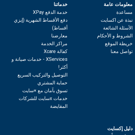
معلومات عامة
خدماتنا
مساعدة
خدمة الدفع XPay
نبذة عن اكسايت
دفع الأقساط الشهرية (إيزي
الأسئلة الشائعة
أقساط)
الشروط و الأحكام
معارضنا
خريطة الموقع
مراكز الخدمة
تواصل معنا
كفالة Xcare
XServices - خدمات صيانة و
أكثر!
التوصيل والتركيب السريع
حماية المشتري
تسوق بآمان مع ×سايت
خدمات xسايت للشركات
المقايضة
دليل إكسايت