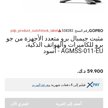
GOPRO
رقم المنتج
:
558282
pdp_product_outofstock_label
مثبت جيمبال برو متعدد الأجهزة من جو
برو للكاميرات والهواتف الذكية،
AGMSS-011-EU - أسود
59.900 د.ك.
قسّم إلى 4 دفعات شهرية
معرفة المزيد
أضف إلى العربة
اشتري الآن