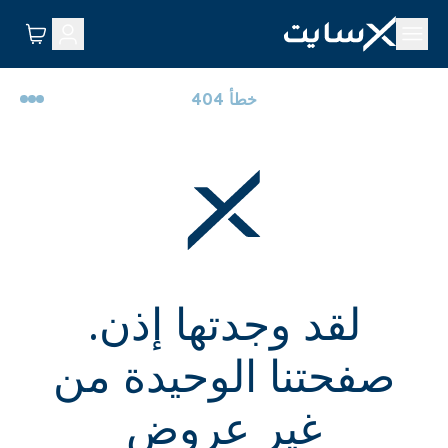
خطأ 404
لقد وجدتها إذن.
صفحتنا الوحيدة من
غير عروض