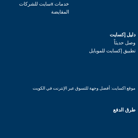
خدمات xسايت للشركات
المقايضة
دليل إكسايت
وصل حديثاً
تطبيق إكسايت للموبايل
موقع اكسايت: أفضل وجهة للتسوق عبر الإنترنت في الكويت
طرق الدفع