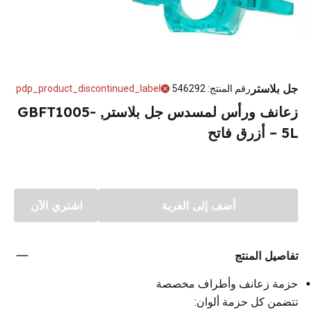
جل بلاستر
رقم المنتج
:
546292
pdp_product_discontinued_label
زعانف ورأس لمسدس جل بلاستر, GBFT1005-
5L – أزرق فاتح
أضف إلى العربة
اشتري الآن
تفاصيل المنتج
حزمة زعانف وأطراف مخصصة
تتضمن كل حزمة ألوان: