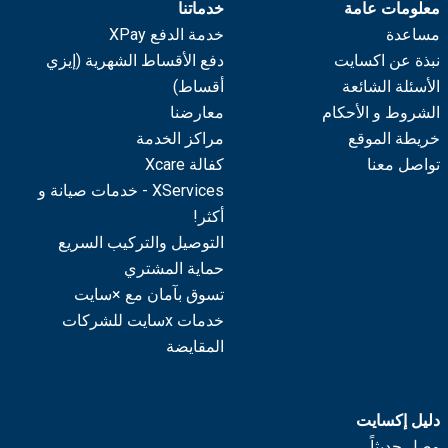
معلومات عامة
خدماتنا
مساعدة
خدمة الدفع XPay
نبذة عن اكسايت
دفع الأقساط الشهرية (إيزي
الأسئلة الشائعة
أقساط)
الشروط و الأحكام
معارضنا
خريطة الموقع
مراكز الخدمة
تواصل معنا
كفالة Xcare
XServices - خدمات صيانة و
أكثر!
التوصيل والتركيب السريع
حماية المشتري
تسوق بآمان مع ×سايت
خدمات xسايت للشركات
المقايضة
دليل إكسايت
وصل حديثاً