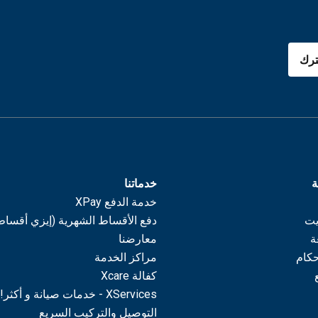
رك
ة
خدماتنا
خدمة الدفع XPay
يت
دفع الأقساط الشهرية (إيزي أقساط
ة
معارضنا
حكام
مراكز الخدمة
كفالة Xcare
XServices - خدمات صيانة و أكثر!
التوصيل والتركيب السريع