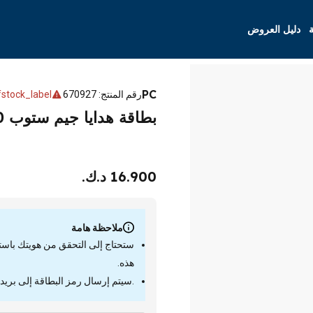
ة
دليل العروض
PC
رقم المنتج
:
670927
stock_label
بطاقة هدايا جيم ستوب 50 دولار
16.900 د.ك.
ملاحظة هامة
ستحتاج إلى التحقق من هويتك باستخدا
هذه.
.سيتم إرسال رمز البطاقة إلى بريد