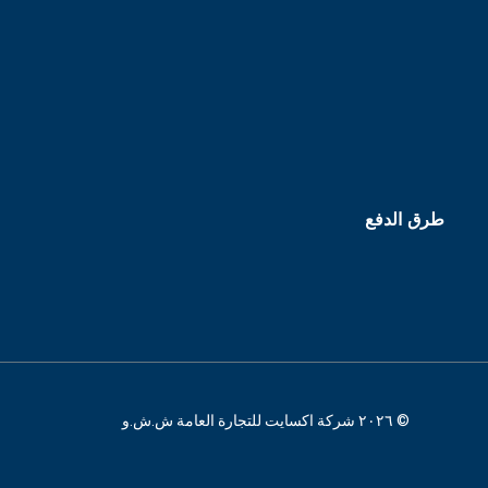
طرق الدفع
© ٢٠٢٦ شركة اكسايت للتجارة العامة ش.ش.و