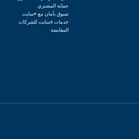
حماية المشتري
تسوق بآمان مع ×سايت
خدمات xسايت للشركات
المقايضة