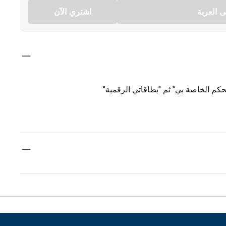
 العربة
اشتري الآن
كم الخاصة بي" ثم "بطاقاتي الرقمية"