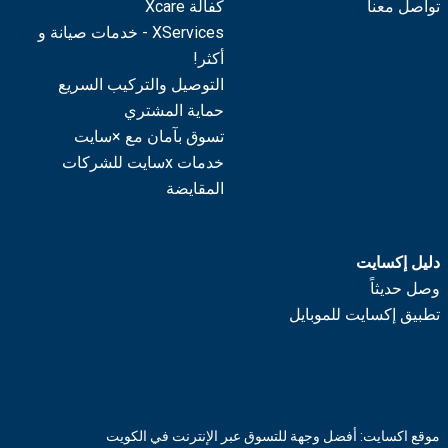
تواصل معنا
كفالة Xcare
XServices - خدمات صيانة و
أكثر!
التوصيل والتركيب السريع
حماية المشتري
تسوق بآمان مع ×سايت
خدمات xسايت للشركات
المقايضة
دليل إكسايت
وصل حديثاً
تطبيق إكسايت للموبايل
موقع اكسايت: أفضل وجهة للتسوق عبر الإنترنت في الكويت