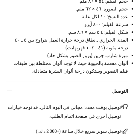
حجم الفيلم: ٥٤ × ٨٦ ملم.
حجم الصورة: ٤٦ × ٦٢ ملم.
عدد النسخ: ١٠ لكل علبة.
سرعة الفيلم: ٨٠٠ آيزو.
شكل الفيلم: ٥.٤ سم × ٨.٦ سم.
المدى الحراري ـ نطاق درجة حرارة العمل يتراوح بين ٥ ـ ٤٠
درجة مئوية (٤١ ـ ١٠٤ فهرنهايت).
ميزة شارب جرين (بروز الصور بشكل حاد).
ألوان مفعمة بالحيوية حيث لا توجد ألوان مختلطة بين طبقات
فيلم التصوير وستكون درجة ألوان البشرة متعادلة.
التوصيل
توصيل بوقت محدد:
مجاني في اليوم التالي. قد توجد خيارات
توصيل أخرى في صفحة اتمام الطلب.
توصيل سوبر سريع خلال ساعة
(
+2.000 د.ك.
)