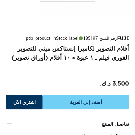
FUJI
رقم المنتج
:
185197
pdp_product_inStock_label
أفلام التصوير لكاميرا إنستاكس ميني للتصوير
الفوري فيلم ـ ١ عبوة × ١٠ أفلام (أوراق تصوير)
3.500 د.ك.
أضف إلى العربة
اشتري الآن
تفاصيل المنتج