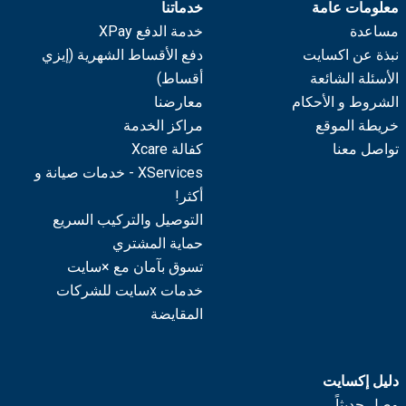
معلومات عامة
خدماتنا
مساعدة
خدمة الدفع XPay
نبذة عن اكسايت
دفع الأقساط الشهرية (إيزي
الأسئلة الشائعة
أقساط)
الشروط و الأحكام
معارضنا
خريطة الموقع
مراكز الخدمة
تواصل معنا
كفالة Xcare
XServices - خدمات صيانة و
أكثر!
التوصيل والتركيب السريع
حماية المشتري
تسوق بآمان مع ×سايت
خدمات xسايت للشركات
المقايضة
دليل إكسايت
وصل حديثاً