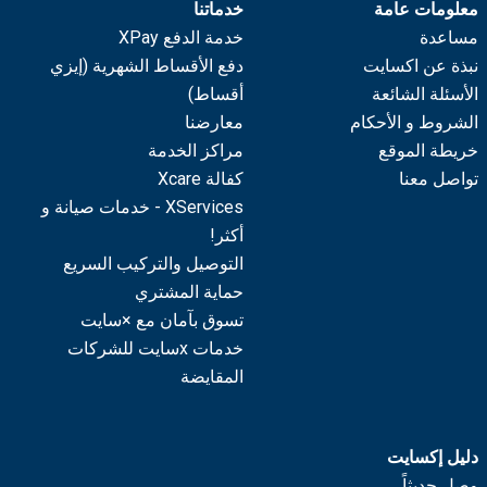
معلومات عامة
خدماتنا
مساعدة
خدمة الدفع XPay
نبذة عن اكسايت
دفع الأقساط الشهرية (إيزي
الأسئلة الشائعة
أقساط)
الشروط و الأحكام
معارضنا
خريطة الموقع
مراكز الخدمة
تواصل معنا
كفالة Xcare
XServices - خدمات صيانة و
أكثر!
التوصيل والتركيب السريع
حماية المشتري
تسوق بآمان مع ×سايت
خدمات xسايت للشركات
المقايضة
دليل إكسايت
وصل حديثاً