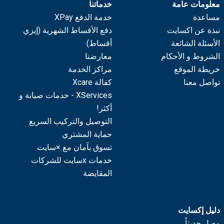
معلومات عامة
خدماتنا
مساعدة
خدمة الدفع XPay
نبذة عن اكسايت
دفع الأقساط الشهرية (إيزي
الأسئلة الشائعة
أقساط)
الشروط و الأحكام
معارضنا
خريطة الموقع
مراكز الخدمة
تواصل معنا
كفالة Xcare
XServices - خدمات صيانة و
أكثر!
التوصيل والتركيب السريع
حماية المشتري
تسوق بآمان مع ×سايت
خدمات xسايت للشركات
المقايضة
دليل إكسايت
وصل حديثاً