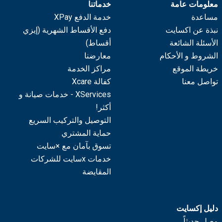
معلومات عامة
خدماتنا
مساعدة
خدمة الدفع XPay
نبذة عن اكسايت
دفع الأقساط الشهرية (إيزي
الأسئلة الشائعة
أقساط)
الشروط و الأحكام
معارضنا
خريطة الموقع
مراكز الخدمة
تواصل معنا
كفالة Xcare
XServices - خدمات صيانة و
أكثر!
التوصيل والتركيب السريع
حماية المشتري
تسوق بآمان مع ×سايت
خدمات xسايت للشركات
المقايضة
دليل إكسايت
وصل حديثاً