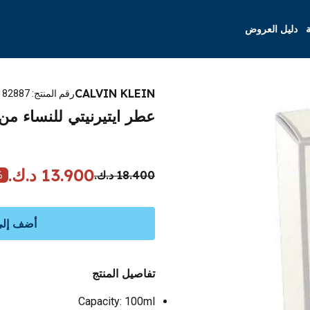
ة
دليل العروض
CALVIN KLEIN
رقم المنتج
:
182887
عطر ايتيرنيتي للنساء من كالفين ك
13.900 د.ك.
18.400 د.ك.
%
أضف إلى 
تفاصيل المنتج
Capacity: 100ml