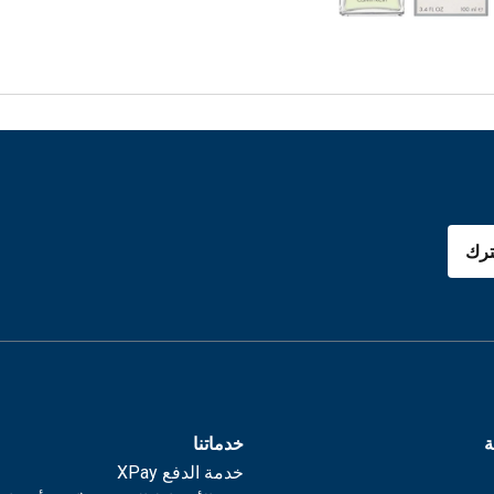
رك
ة
خدماتنا
خدمة الدفع XPay