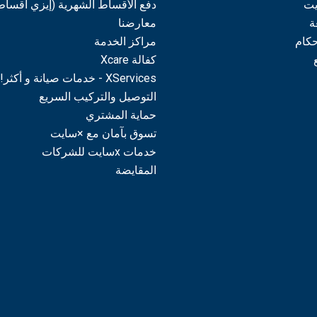
يت
دفع الأقساط الشهرية (إيزي أقساط
ة
معارضنا
حكام
مراكز الخدمة
كفالة Xcare
XServices - خدمات صيانة و أكثر!
التوصيل والتركيب السريع
حماية المشتري
تسوق بآمان مع ×سايت
خدمات xسايت للشركات
المقايضة