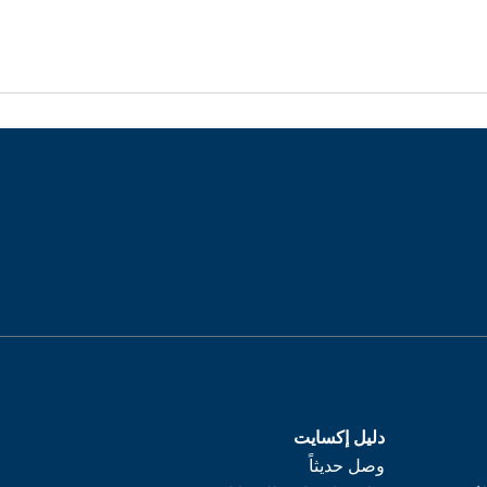
دليل إكسايت
وصل حديثاً