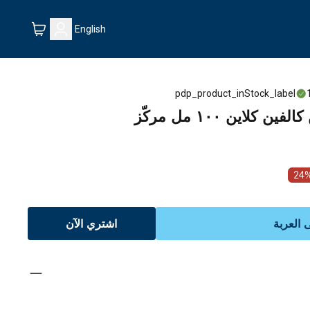
English
pdp_product_inStock_label
لاين ١٠٠ مل مركّز
24
العربة
اشتري الآن