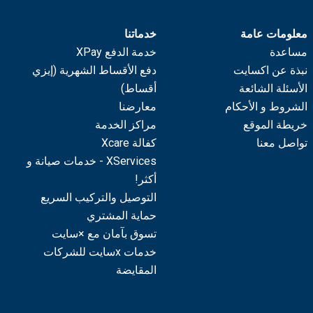
معلومات عامة
خدماتنا
مساعدة
خدمة الدفع XPay
نبذة عن اكسايت
دفع الأقساط الشهرية (إيزي
الأسئلة الشائعة
أقساط)
الشروط و الأحكام
معارضنا
خريطة الموقع
مراكز الخدمة
تواصل معنا
كفالة Xcare
XServices - خدمات صيانة و
أكثر!
التوصيل والتركيب السريع
حماية المشتري
تسوق بآمان مع ×سايت
خدمات xسايت للشركات
المقايضة