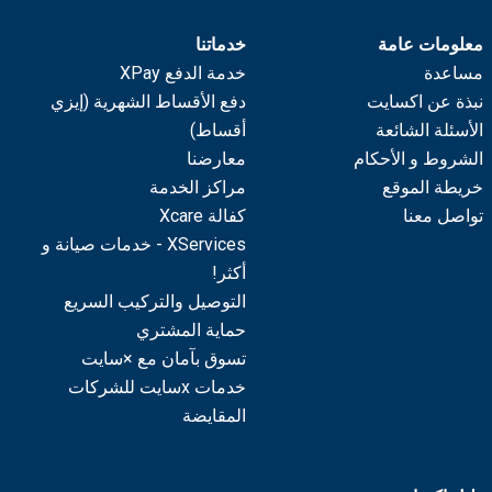
معلومات عامة
خدماتنا
مساعدة
خدمة الدفع XPay
نبذة عن اكسايت
دفع الأقساط الشهرية (إيزي
الأسئلة الشائعة
أقساط)
الشروط و الأحكام
معارضنا
خريطة الموقع
مراكز الخدمة
تواصل معنا
كفالة Xcare
XServices - خدمات صيانة و
أكثر!
التوصيل والتركيب السريع
حماية المشتري
تسوق بآمان مع ×سايت
خدمات xسايت للشركات
المقايضة