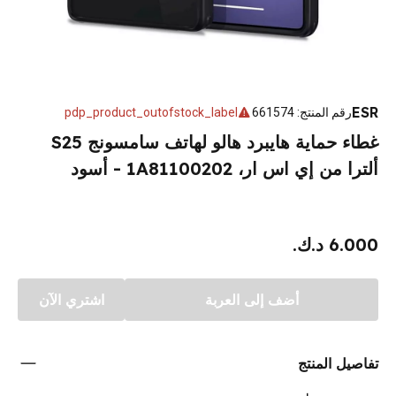
ESR
رقم المنتج
:
661574
pdp_product_outofstock_label
غطاء حماية هايبرد هالو لهاتف سامسونج S25
ألترا من إي اس ار، 1A81100202 - أسود
6.000 د.ك.
أضف إلى العربة
اشتري الآن
تفاصيل المنتج