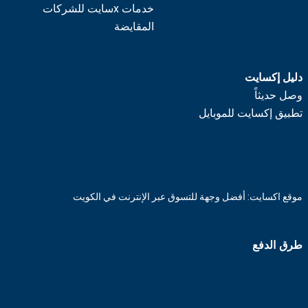
خدمات xسايت للشركات
المقايضة
دليل إكسايت
وصل حديثاً
تطبيق إكسايت للموبايل
موقع اكسايت: أفضل وجهة للتسوق عبر الإنترنت في الكويت
طرق الدفع