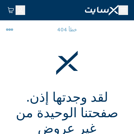
خطأ 404
لقد وجدتها إذن.
صفحتنا الوحيدة من
غير عروض