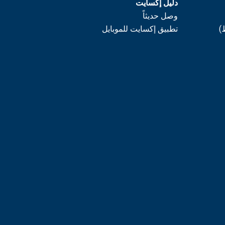
دليل إكسايت
وصل حديثاً
)
تطبيق إكسايت للموبايل