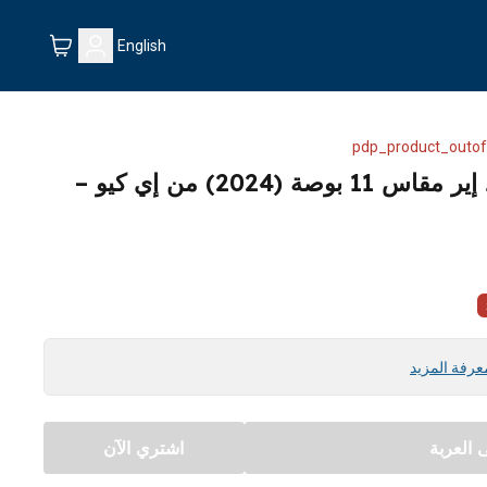
English
pdp_product_outof
غطاء حماية متحرك لآيباد إير مقاس 11 بوصة (2024) من إي كيو –
عرفة المزيد
العربة
اشتري الآن