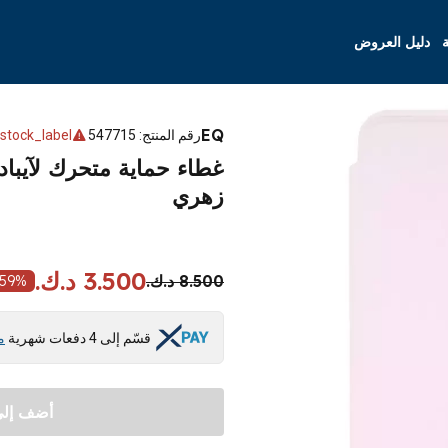
ة
دليل العروض
EQ
رقم المنتج
:
547715
stock_label
زهري
3.500 د.ك.
8.500 د.ك.
59
%
قسّم إلى 4 دفعات شهرية
م
أضف إلى 