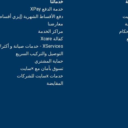
ة
خدماتنا
خدمة الدفع XPay
يت
دفع الأقساط الشهرية (إيزي أقساط
ة
معارضنا
حكام
مراكز الخدمة
كفالة Xcare
XServices - خدمات صيانة و أكثر!
التوصيل والتركيب السريع
حماية المشتري
تسوق بآمان مع ×سايت
خدمات xسايت للشركات
المقايضة