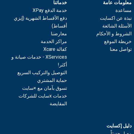
معلومات عامة
خدماتنا
مساعدة
خدمة الدفع XPay
نبذة عن اكسايت
دفع الأقساط الشهرية (إيزي
الأسئلة الشائعة
أقساط)
الشروط و الأحكام
معارضنا
خريطة الموقع
مراكز الخدمة
تواصل معنا
كفالة Xcare
XServices - خدمات صيانة و
أكثر!
التوصيل والتركيب السريع
حماية المشتري
تسوق بآمان مع ×سايت
خدمات xسايت للشركات
المقايضة
دليل إكسايت
وصل حديثاً