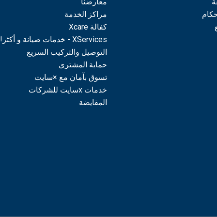
ة
معارضنا
حكام
مراكز الخدمة
كفالة Xcare
XServices - خدمات صيانة و أكثر!
التوصيل والتركيب السريع
حماية المشتري
تسوق بآمان مع ×سايت
خدمات xسايت للشركات
المقايضة