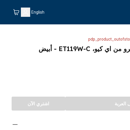
English
pdp_product_outofsto
و، ET119W-C - أبيض
العربة
اشتري الآن