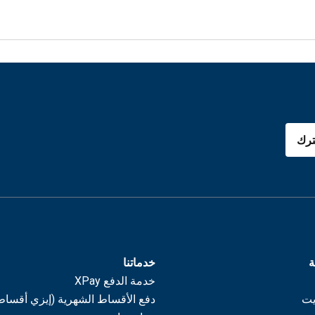
رك
ة
خدماتنا
خدمة الدفع XPay
يت
دفع الأقساط الشهرية (إيزي أقساط