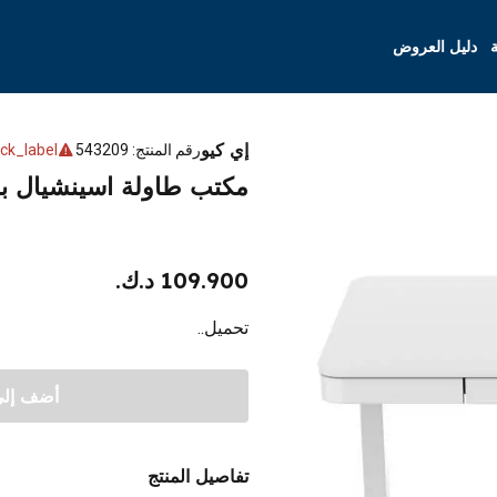
ة
دليل العروض
إي كيو
رقم المنتج
:
543209
ck_label
مكتب طاولة اسينشيال برو من اي كي
109.900 د.ك.
تحميل..
أضف إلى 
تفاصيل المنتج