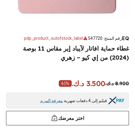
EQ
رقم المنتج
:
547720
pdp_product_outofstock_label
غطاء حماية افاتار لآيباد إير مقاس 11 بوصة
(2024) من إي كيو – زهري
3.500 د.ك.
8.900 د.ك.
61
%
قسّم إلى 4 دفعات شهرية
معرفة المزيد
اختر معرضك