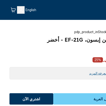
English
pdp_product_inStock
EF-21 - أخضر
25
%
عرفة المزيد
العربة
اشتري الآن