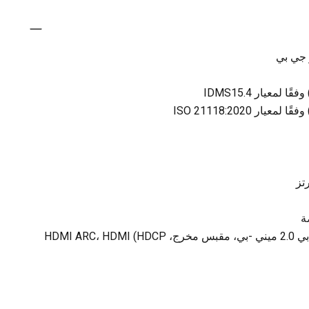
الاتصال - يو اس بي 2.0-ايه، يو اس بي 2.0 ميني -بي، مقبس مخرج، HDMI ARC، HDMI (HDCP