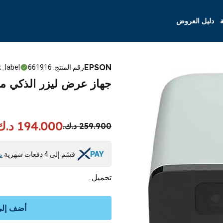
ة
دليل العروض
EPSON
رقم المنتج
:
661916
_label
جهاز عرض ليزر الذكي من إبسون، G
194.000 د.ك.
259.900 د.ك.
قسّم إلى 4 دفعات شهرية
م
تحميل..
أضف إلى 