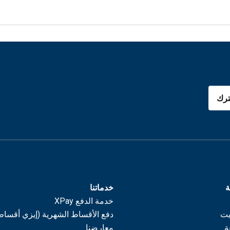
رك
ة
خدماتنا
خدمة الدفع XPay
يت
دفع الأقساط الشهرية (إيزي أقساط
ة
معارضنا