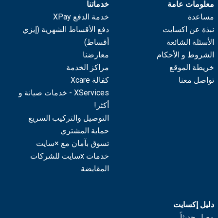
معلومات عامة
خدماتنا
مساعدة
خدمة الدفع XPay
نبذة عن اكسايت
دفع الأقساط الشهرية (إيزي
الأسئلة الشائعة
أقساط)
الشروط و الأحكام
معارضنا
خريطة الموقع
مراكز الخدمة
تواصل معنا
كفالة Xcare
XServices - خدمات صيانة و
أكثر!
التوصيل والتركيب السريع
حماية المشتري
تسوق بآمان مع ×سايت
خدمات xسايت للشركات
المقايضة
دليل إكسايت
وصل حديثاً