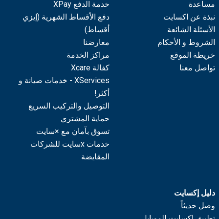
مساعدة
خدمة الدفع XPay
نبذة عن اكسايت
دفع الأقساط الشهرية (إيزي
الأسئلة الشائعة
أقساط)
الشروط و الأحكام
معارضنا
خريطة الموقع
مراكز الخدمة
تواصل معنا
كفالة Xcare
XServices - خدمات صيانة و
أكثر!
التوصيل والتركيب السريع
حماية المشتري
تسوق بآمان مع ×سايت
خدمات xسايت للشركات
المقايضة
دليل إكسايت
وصل حديثاً
تطبيق إكسايت للموبايل