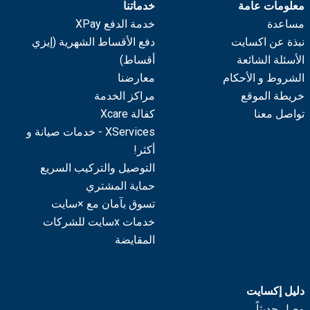
معلومات عامة
خدماتنا
مساعدة
خدمة الدفع XPay
نبذة عن اكسايت
دفع الأقساط الشهرية (إيزي
الأسئلة الشائعة
أقساط)
الشروط و الأحكام
معارضنا
خريطة الموقع
مراكز الخدمة
تواصل معنا
كفالة Xcare
XServices - خدمات صيانة و
أكثر!
التوصيل والتركيب السريع
حماية المشتري
تسوق بآمان مع ×سايت
خدمات xسايت للشركات
المقايضة
دليل إكسايت
وصل حديثاً