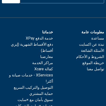
معلومات عامة
خدماتنا
مساعدة
خدمة الدفع XPay
نبذة عن اكسايت
دفع الأقساط الشهرية (إيزي
الأسئلة الشائعة
أقساط)
الشروط و الأحكام
معارضنا
خريطة الموقع
مراكز الخدمة
تواصل معنا
كفالة Xcare
XServices - خدمات صيانة و
أكثر!
التوصيل والتركيب السريع
حماية المشتري
تسوق بآمان مع ×سايت
خدمات xسايت للشركات