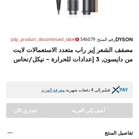
DYSON
رقم المنتج
:
546079
pdp_product_discontinued_label
مصفف الشعر إير راب متعدد الاستعمالات لايت
من دايسون, 3 إعدادات للحرارة – نيكل/نحاس
قسّم إلى 4 دفعات شهرية
معرفة المزيد
أضف إلى العربة
اشتري الآن
تفاصيل المنتج