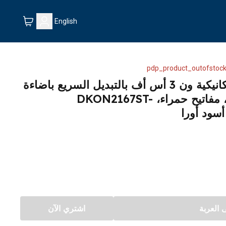
English
pdp_product_outofstock
لوحة مفاتيح الألعاب الميكانيكية ون 3 أس أف بالتبديل السريع باضاءة
متعددة الألوان من دوكي، مفاتيح حمراء، DKON2167ST-
العربة
اشتري الآن