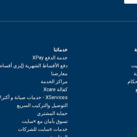
ة
خدماتنا
خدمة الدفع XPay
يت
دفع الأقساط الشهرية (إيزي أقساط
ة
معارضنا
حكام
مراكز الخدمة
كفالة Xcare
XServices - خدمات صيانة و أكثر!
التوصيل والتركيب السريع
حماية المشتري
تسوق بآمان مع ×سايت
خدمات xسايت للشركات