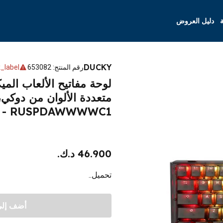
ة
دليل العروض
DUCKY
رقم المنتج
:
653082
_label
RUSPDAWWWWC1 - أسود أورا
46.900 د.ك.
تحميل..
أضف إلى 