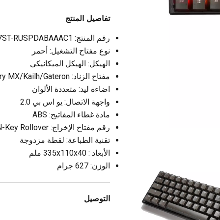
تفاصيل المنتج
رقم المنتج: DKON2167ST-RUSPDABAAAC1
نوع مفتاح التشغيل: أحمر
الهيكل: الهيكل الميكانيكي
مفتاح الزناد: Cherry MX/Kailh/Gateron
اضاءة ليد: متعددة الألوان
واجهة الاتصال: يو اس بي 2.0
مادة غطاء المفاتيح: ABS
رقم مفتاح الإخراج: USB N-Key Rollover
تقنية الطباعة: لقطة مزدوجة
الأبعاد : 335x110x40 ملم
الوزن: 627 جرام
التوصيل