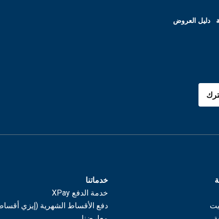
ة
دليل العروض
رك
ة
خدماتنا
خدمة الدفع XPay
يت
دفع الأقساط الشهرية (إيزي أقساط
ة
معارضنا