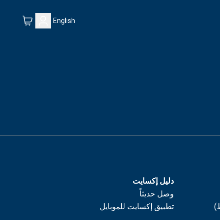
English
دليل إكسايت
وصل حديثاً
)
تطبيق إكسايت للموبايل