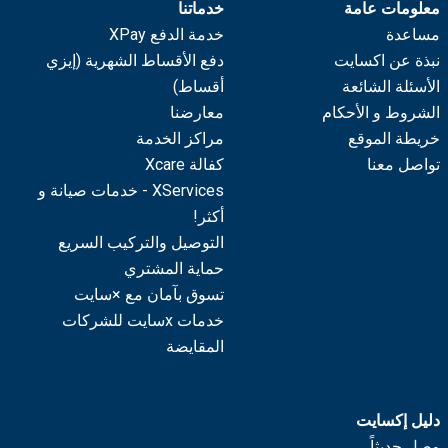
معلومات عامة
خدماتنا
مساعدة
خدمة الدفع XPay
نبذة عن اكسايت
دفع الأقساط الشهرية (إيزي
الأسئلة الشائعة
أقساط)
الشروط و الأحكام
معارضنا
خريطة الموقع
مراكز الخدمة
تواصل معنا
كفالة Xcare
XServices - خدمات صيانة و
أكثر!
التوصيل والتركيب السريع
حماية المشتري
تسوق بآمان مع ×سايت
خدمات xسايت للشركات
المقايضة
دليل إكسايت
وصل حديثاً