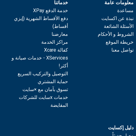
معلومات عامة
خدماتنا
مساعدة
خدمة الدفع XPay
نبذة عن اكسايت
دفع الأقساط الشهرية (إيزي
الأسئلة الشائعة
أقساط)
الشروط و الأحكام
معارضنا
خريطة الموقع
مراكز الخدمة
تواصل معنا
كفالة Xcare
XServices - خدمات صيانة و
أكثر!
التوصيل والتركيب السريع
حماية المشتري
تسوق بآمان مع ×سايت
خدمات xسايت للشركات
المقايضة
دليل إكسايت
وصل حديثاً