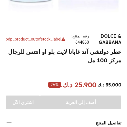
DOLCE &
رقم المنتج
:
pdp_product_outofstock_label
GABBANA
644860
عطر دولتشي آند غابانا لايت بلو او انتنس للرجال
مركز 100 مل
25.900 د.ك.
35.000 د.ك.
26
%
أضف إلى العربة
اشتري الآن
تفاصيل المنتج