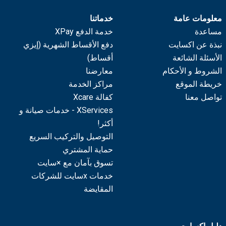
معلومات عامة
خدماتنا
مساعدة
خدمة الدفع XPay
نبذة عن اكسايت
دفع الأقساط الشهرية (إيزي
الأسئلة الشائعة
أقساط)
الشروط و الأحكام
معارضنا
خريطة الموقع
مراكز الخدمة
تواصل معنا
كفالة Xcare
XServices - خدمات صيانة و
أكثر!
التوصيل والتركيب السريع
حماية المشتري
تسوق بآمان مع ×سايت
خدمات xسايت للشركات
المقايضة