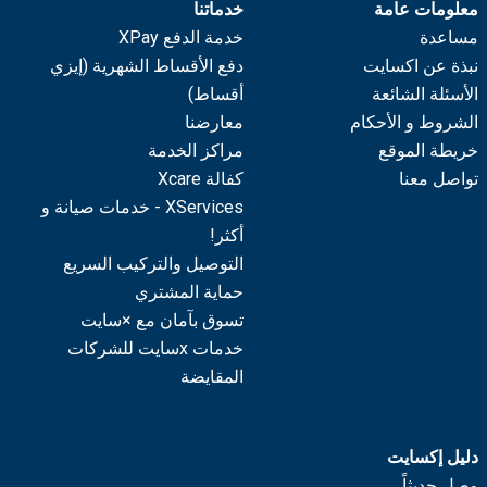
معلومات عامة
خدماتنا
مساعدة
خدمة الدفع XPay
نبذة عن اكسايت
دفع الأقساط الشهرية (إيزي
الأسئلة الشائعة
أقساط)
الشروط و الأحكام
معارضنا
خريطة الموقع
مراكز الخدمة
تواصل معنا
كفالة Xcare
XServices - خدمات صيانة و
أكثر!
التوصيل والتركيب السريع
حماية المشتري
تسوق بآمان مع ×سايت
خدمات xسايت للشركات
المقايضة
دليل إكسايت
وصل حديثاً