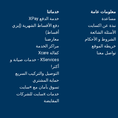
معلومات عامة
خدماتنا
مساعدة
خدمة الدفع XPay
نبذة عن اكسايت
دفع الأقساط الشهرية (إيزي
الأسئلة الشائعة
أقساط)
الشروط و الأحكام
معارضنا
خريطة الموقع
مراكز الخدمة
تواصل معنا
كفالة Xcare
XServices - خدمات صيانة و
أكثر!
التوصيل والتركيب السريع
حماية المشتري
تسوق بآمان مع ×سايت
خدمات xسايت للشركات
المقايضة