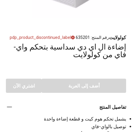
كولولايت
رقم المنتج
:
635201
pdp_product_discontinued_label
إضاءة ال اي دي سداسية بتحكم واي-
فاي من كولولايت
أضف إلى العربة
اشتري الآن
تفاصيل المنتج
يشمل تحكم هوم كيت و قطعة إضاءة واحدة
توصيل بالواي-فاي