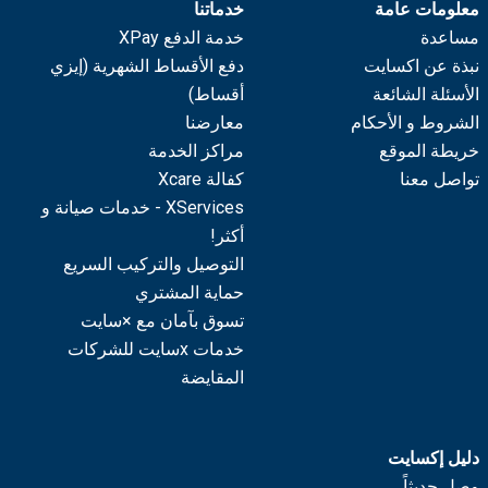
معلومات عامة
خدماتنا
مساعدة
خدمة الدفع XPay
نبذة عن اكسايت
دفع الأقساط الشهرية (إيزي
الأسئلة الشائعة
أقساط)
الشروط و الأحكام
معارضنا
خريطة الموقع
مراكز الخدمة
تواصل معنا
كفالة Xcare
XServices - خدمات صيانة و
أكثر!
التوصيل والتركيب السريع
حماية المشتري
تسوق بآمان مع ×سايت
خدمات xسايت للشركات
المقايضة
دليل إكسايت
وصل حديثاً