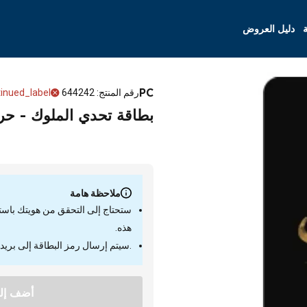
ة
دليل العروض
PC
رقم المنتج
:
644242
inued_label
بطاقة تحدي الملوك - حرب السلاطين -50
ملاحظة هامة
ستحتاج إلى التحقق من هويتك باستخدا
هذه.
.سيتم إرسال رمز البطاقة إلى بريد
أضف إلى