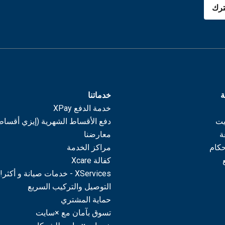
رك
ة
خدماتنا
خدمة الدفع XPay
يت
دفع الأقساط الشهرية (إيزي أقساط
ة
معارضنا
حكام
مراكز الخدمة
كفالة Xcare
XServices - خدمات صيانة و أكثر!
التوصيل والتركيب السريع
حماية المشتري
تسوق بآمان مع ×سايت