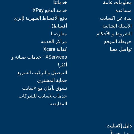
معلومات عامة
خدماتنا
مساعدة
خدمة الدفع XPay
نبذة عن اكسايت
دفع الأقساط الشهرية (إيزي
الأسئلة الشائعة
أقساط)
الشروط و الأحكام
معارضنا
خريطة الموقع
مراكز الخدمة
تواصل معنا
كفالة Xcare
XServices - خدمات صيانة و
أكثر!
التوصيل والتركيب السريع
حماية المشتري
تسوق بآمان مع ×سايت
خدمات xسايت للشركات
المقايضة
دليل إكسايت
وصل حديثاً