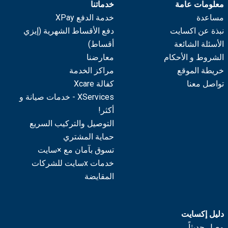
معلومات عامة
خدماتنا
مساعدة
خدمة الدفع XPay
نبذة عن اكسايت
دفع الأقساط الشهرية (إيزي
الأسئلة الشائعة
أقساط)
الشروط و الأحكام
معارضنا
خريطة الموقع
مراكز الخدمة
تواصل معنا
كفالة Xcare
XServices - خدمات صيانة و
أكثر!
التوصيل والتركيب السريع
حماية المشتري
تسوق بآمان مع ×سايت
خدمات xسايت للشركات
المقايضة
دليل إكسايت
وصل حديثاً