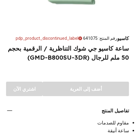
كاسيو
رقم المنتج
:
641075
pdp_product_discontinued_label
ساعة كاسيو جي شوك التناظرية / الرقمية بحجم
50 ملم للرجال (GMD-B800SU-3DR)
أضف إلى العربة
اشتري الآن
تفاصيل المنتج
مقاوم للصدمات
ساعة أنيقة