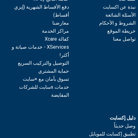
نبذة عن اكسايت
دفع الأقساط الشهرية (إيزي
الأسئلة الشائعة
أقساط)
الشروط و الأحكام
معارضنا
خريطة الموقع
مراكز الخدمة
تواصل معنا
كفالة Xcare
XServices - خدمات صيانة و
أكثر!
التوصيل والتركيب السريع
حماية المشتري
تسوق بآمان مع ×سايت
خدمات xسايت للشركات
المقايضة
دليل إكسايت
وصل حديثاً
تطبيق إكسايت للموبايل