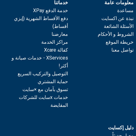
معلومات عامة
خدماتنا
مساعدة
خدمة الدفع XPay
نبذة عن اكسايت
دفع الأقساط الشهرية (إيزي
الأسئلة الشائعة
أقساط)
الشروط و الأحكام
معارضنا
خريطة الموقع
مراكز الخدمة
تواصل معنا
كفالة Xcare
XServices - خدمات صيانة و
أكثر!
التوصيل والتركيب السريع
حماية المشتري
تسوق بآمان مع ×سايت
خدمات xسايت للشركات
المقايضة
دليل إكسايت
وصل حديثاً