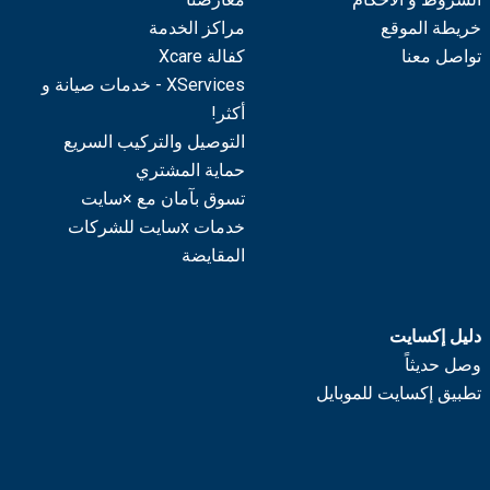
خريطة الموقع
مراكز الخدمة
تواصل معنا
كفالة Xcare
XServices - خدمات صيانة و
أكثر!
التوصيل والتركيب السريع
حماية المشتري
تسوق بآمان مع ×سايت
خدمات xسايت للشركات
المقايضة
دليل إكسايت
وصل حديثاً
تطبيق إكسايت للموبايل