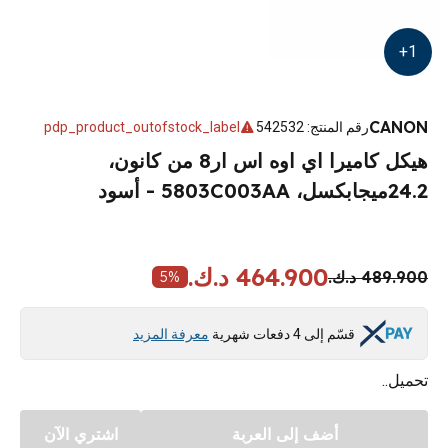
+
1
CANON
رقم المنتج
:
542532
pdp_product_outofstock_label
هيكل كاميرا اي اوه اس ار8 من كانون،
24.2ميجابكسل، 5803C003AA - أسود
464.900 د.ك.
489.900 د.ك.
5
%
قسّم إلى 4 دفعات شهرية
معرفة المزيد
تحميل..
أضف إلى العربة
اشتري الآن