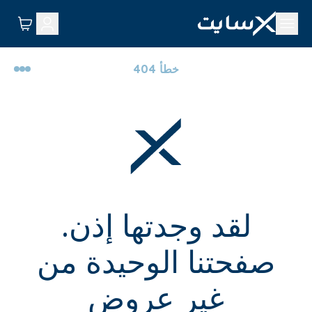
خطأ 404
لقد وجدتها إذن.
صفحتنا الوحيدة من
غير عروض