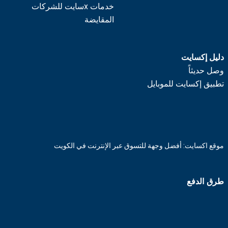
خدمات xسايت للشركات
المقايضة
دليل إكسايت
وصل حديثاً
تطبيق إكسايت للموبايل
موقع اكسايت: أفضل وجهة للتسوق عبر الإنترنت في الكويت
طرق الدفع