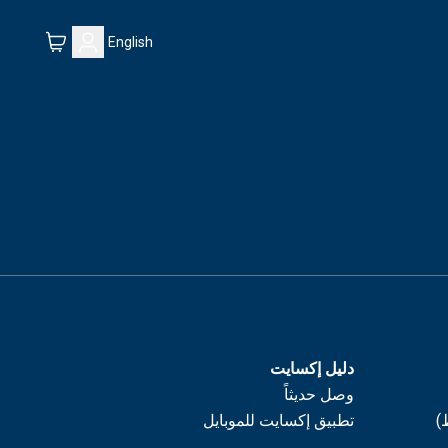
English
دليل إكسايت
وصل حديثاً
)
تطبيق إكسايت للموبايل