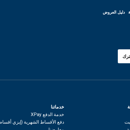
ة
دليل العروض
رك
ة
خدماتنا
خدمة الدفع XPay
يت
دفع الأقساط الشهرية (إيزي أقساط
ة
معارضنا