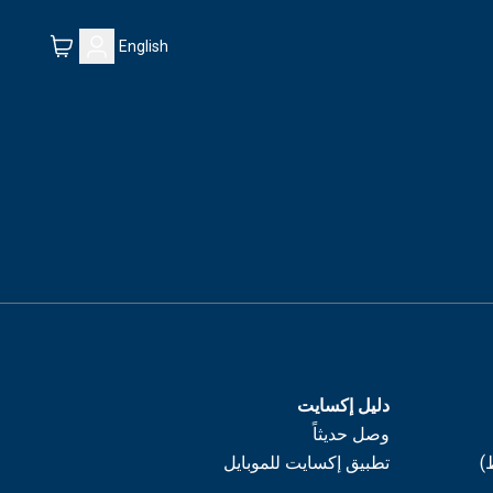
English
دليل إكسايت
وصل حديثاً
)
تطبيق إكسايت للموبايل