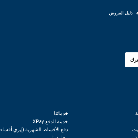
ة
دليل العروض
رك
ة
خدماتنا
خدمة الدفع XPay
يت
دفع الأقساط الشهرية (إيزي أقساط
ة
معارضنا