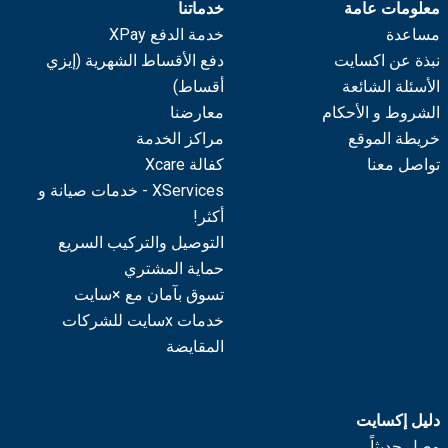
معلومات عامة
خدماتنا
مساعدة
خدمة الدفع XPay
نبذة عن اكسايت
دفع الأقساط الشهرية (إيزي
الأسئلة الشائعة
أقساط)
الشروط و الأحكام
معارضنا
خريطة الموقع
مراكز الخدمة
تواصل معنا
كفالة Xcare
XServices - خدمات صيانة و
أكثر!
التوصيل والتركيب السريع
حماية المشتري
تسوق بآمان مع ×سايت
خدمات xسايت للشركات
المقايضة
دليل إكسايت
وصل حديثاً