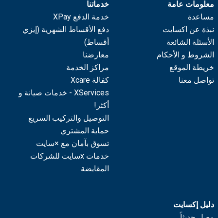
معلومات عامة
خدماتنا
مساعدة
خدمة الدفع XPay
نبذة عن اكسايت
دفع الأقساط الشهرية (إيزي
الأسئلة الشائعة
أقساط)
الشروط و الأحكام
معارضنا
خريطة الموقع
مراكز الخدمة
تواصل معنا
كفالة Xcare
XServices - خدمات صيانة و
أكثر!
التوصيل والتركيب السريع
حماية المشتري
تسوق بآمان مع ×سايت
خدمات xسايت للشركات
المقايضة
دليل إكسايت
وصل حديثاً