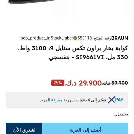
BRAUN
رقم المنتج
:
553118
pdp_product_inStock_label
كواية بخار براون تكس ستايل 9، 3100 واط،
330 مل، SI9661VI - بنفسجي
29.900 د.ك.
39.900 د.ك.
25
%
قسّم إلى 4 دفعات شهرية
معرفة المزيد
تحميل..
أضف إلى العربة
اشتري الآن