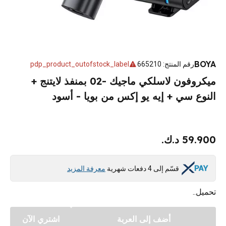
BOYA
رقم المنتج
:
665210
pdp_product_outofstock_label
ميكروفون لاسلكي ماجيك -02 بمنفذ لايتنج +
النوع سي + إيه يو إكس من بويا - أسود
59.900 د.ك.
قسّم إلى 4 دفعات شهرية
معرفة المزيد
تحميل..
أضف إلى العربة
اشتري الآن