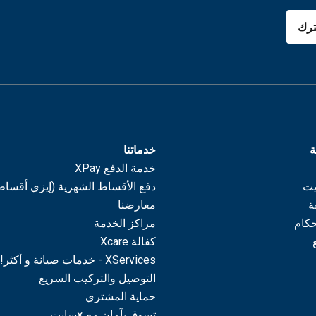
رك
ة
خدماتنا
خدمة الدفع XPay
يت
دفع الأقساط الشهرية (إيزي أقساط
ة
معارضنا
حكام
مراكز الخدمة
كفالة Xcare
XServices - خدمات صيانة و أكثر!
التوصيل والتركيب السريع
حماية المشتري
تسوق بآمان مع ×سايت