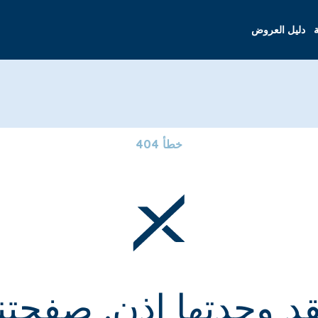
ة
دليل العروض
خطأ 404
قد وجدتها إذن. صفحتنا